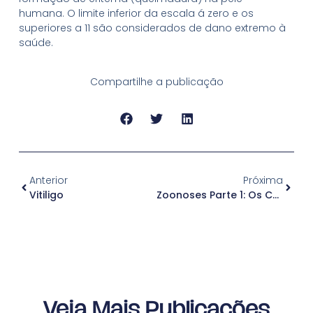
humana. O limite inferior da escala á zero e os
superiores a 11 são considerados de dano extremo à
saúde.
Compartilhe a publicação
Anterior
Próxima
Vitiligo
Zoonoses Parte 1: Os Cuidados Que Você Deve Ter Com Seu Pet Para Manter A Saúde Da Sua Pele!
Veja Mais Publicações