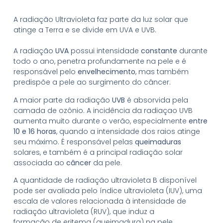
A radiação Ultravioleta faz parte da luz solar que
atinge a Terra e se divide em UVA e UVB.
A radiação
UVA
possui intensidade
constante
durante
todo o ano, penetra profundamente na pele e é
responsável pelo
envelhecimento
, mas também
predispõe a pele ao surgimento do câncer.
A maior parte da radiação
UVB
é absorvida pela
camada de ozônio. A incidência da radiaçao UVB
aumenta muito durante o verão, especialmente
entre
10 e 16 horas
, quando a intensidade dos raios atinge
seu máximo. É responsável pelas
queimaduras
solares, e também é a principal radiação solar
associada ao
câncer
da pele.
A quantidade de radiação ultravioleta B disponível
pode ser avaliada pelo índice ultravioleta (IUV), uma
escala de valores relacionada à intensidade de
radiação ultravioleta (RUV), que induz a
formação de eritema (queimadura) na pele