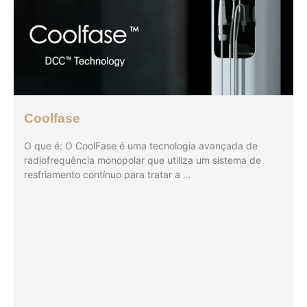
Coolfase
O que é: O CoolFase é uma tecnologia avançada de
radiofrequência monopolar que utiliza um sistema de
resfriamento contínuo para tratar a …