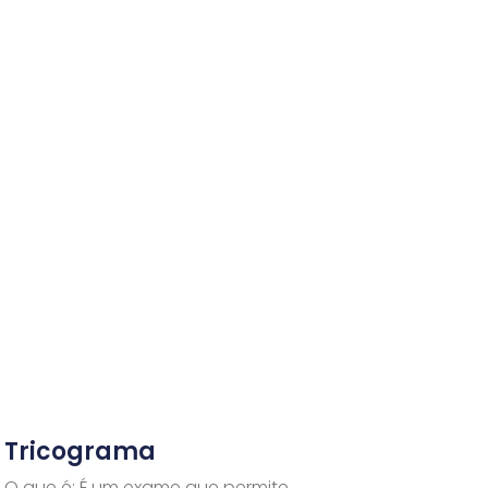
Tricograma
O que é: É um exame que permite