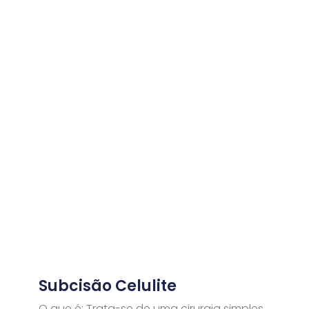
Subcisão Celulite
O que é: Trata-se de uma cirurgia simples