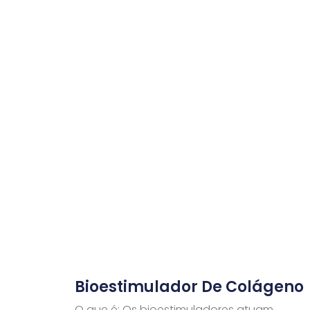
Bioestimulador De Colágeno
O que é: Os bioestimuladores atuam