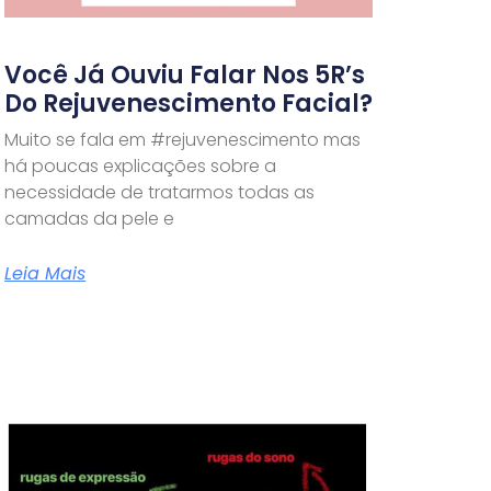
Você Já Ouviu Falar Nos 5R’s
Do Rejuvenescimento Facial?
Muito se fala em #rejuvenescimento mas
há poucas explicações sobre a
necessidade de tratarmos todas as
camadas da pele e
Leia Mais