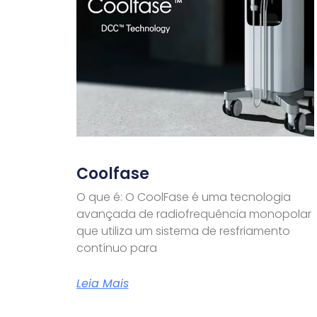
Coolfase
O que é: O CoolFase é uma tecnologia
avançada de radiofrequência monopolar
que utiliza um sistema de resfriamento
contínuo para
Leia Mais