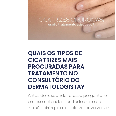
QUAIS OS TIPOS DE
CICATRIZES MAIS
PROCURADAS PARA
TRATAMENTO NO
CONSULTÓRIO DO
DERMATOLOGISTA?
Antes de responder a essa pergunta, é
preciso entender que todo corte ou
incisão cirúrgica na pele vai envolver um