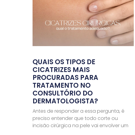
QUAIS OS TIPOS DE
CICATRIZES MAIS
PROCURADAS PARA
TRATAMENTO NO
CONSULTÓRIO DO
DERMATOLOGISTA?
Antes de responder a essa pergunta, é
preciso entender que todo corte ou
incisão cirúrgica na pele vai envolver um