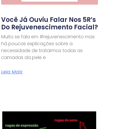
Você Já Ouviu Falar Nos 5R’s
Do Rejuvenescimento Facial?
Muito se fala em #rejuvenescimento mas
há poucas explicações sobre a
necessidade de tratarmos todas as
camadas da pele e
Leia Mais