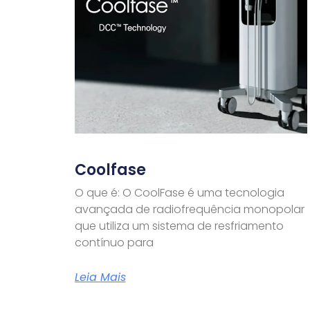
Coolfase
O que é: O CoolFase é uma tecnologia
avançada de radiofrequência monopolar
que utiliza um sistema de resfriamento
contínuo para
Leia Mais